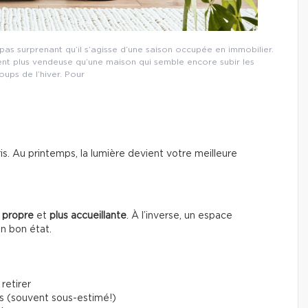
s surprenant qu’il s’agisse d’une saison occupée en immobilier.
ent plus vendeuse qu’une maison qui semble encore subir les
ups de l’hiver. Pour
gris. Au printemps, la lumière devient votre meilleure
 propre
et
plus accueillante
. À l’inverse, un espace
en bon état.
retirer
s (souvent sous-estimé!)