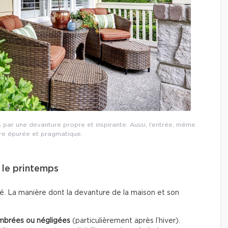
s par une devanture propre et inspirante. Aussi, l’entrée, même
tre épurée et pragmatique.
e le printemps
té. La manière dont la devanture de la maison et son
mbrées ou négligées
(particulièrement après l’hiver).